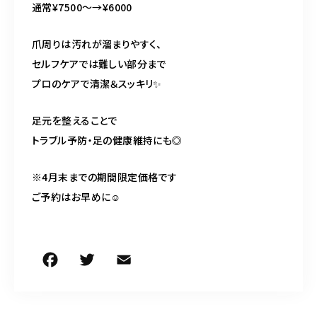
通常¥7500〜→¥6000
爪周りは汚れが溜まりやすく、
セルフケアでは難しい部分まで
プロのケアで清潔＆スッキリ✨
足元を整えることで
トラブル予防・足の健康維持にも◎
※4月末までの期間限定価格です
ご予約はお早めに☺️
F
T
E
共
a
w
m
有
c
it
ai