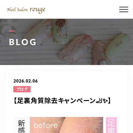
ABOUT US
MENU
BLOG
GALLERY
STAFF
2026.02.06
BLOG
ブログ
【足裏角質除去キャンペーン🦶✨】
ACCESS
090-9440-2224